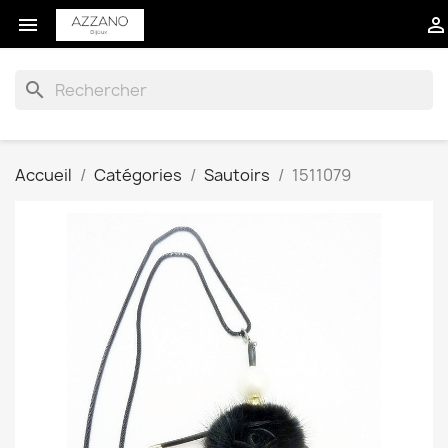


search
Accueil
Catégories
Sautoirs
1511079