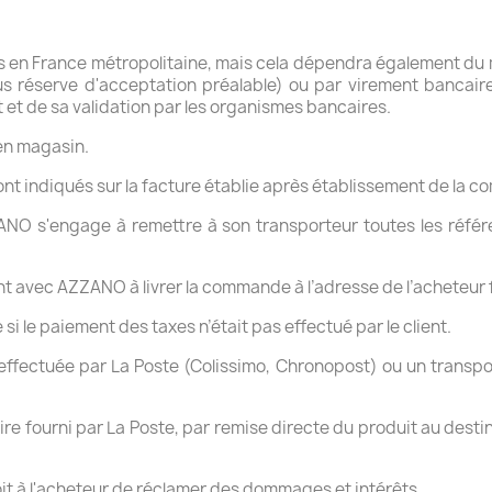
bles en France métropolitaine, mais cela dépendra également d
us réserve d'acceptation préalable) ou par virement bancair
 et de sa validation par les organismes bancaires.
en magasin.
seront indiqués sur la facture établie après établissement de la 
NO s'engage à remettre à son transporteur toutes les référ
t avec AZZANO à livrer la commande à l’adresse de l’acheteur
i le paiement des taxes n’était pas effectué par le client.
 effectuée par La Poste (Colissimo, Chronopost) ou un transp
ire fourni par La Poste, par remise directe du produit au desti
oit à l'acheteur de réclamer des dommages et intérêts.