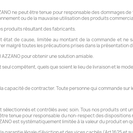
AZZANO ne peut être tenue pour responsable des dommages de t
ionnement ou de la mauvaise utilisation des produits commercia
s produits résultant des fabricants.
t état de cause, limitée au montant de la commande et ne s
er malgré toutes les précautions prises dans la présentation d
ord AZZANO pour obtenir une solution amiable.
est seul compétent, quels que soient le lieu de livraison et le m
la capacité de contracter. Toute personne qui commande sur le
 sélectionnés et contrôlés avec soin. Tous nos produits ont un
 être tenue pour responsable du non-respect des dispositions r
ZANO est systématiquement limitée à la valeur du produit en qu
 la garantie légale d'éviction et des vices cachés (Art.1625 et s