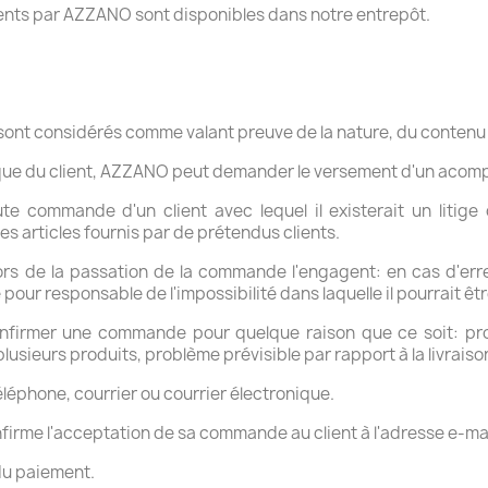
ients par AZZANO sont disponibles dans notre entrepôt.
sont considérés comme valant preuve de la nature, du contenu 
orique du client, AZZANO peut demander le versement d'un aco
ute commande d'un client avec lequel il existerait un liti
s articles fournis par de prétendus clients.
lors de la passation de la commande l'engagent: en cas d'er
ur responsable de l'impossibilité dans laquelle il pourrait être
onfirmer une commande pour quelque raison que ce soit: pr
sieurs produits, problème prévisible par rapport à la livraison
léphone, courrier ou courrier électronique.
irme l'acceptation de sa commande au client à l'adresse e-mai
 du paiement.