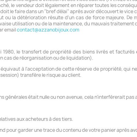
aché, le vendeur doit légalement en réparer toutes les conséquen
 doit le faire dans un "bref délai" après avoir découvert le vice 
ut ou la détérioration résulte d'un cas de force majeure. De 
uvaise utilisation ou de la maintenance, du mauvais traitement 
par email
contact@azzanobijoux.com
 1980, le transfert de propriété des biens livrés et facturé
n cas de réorganisation ou de liquidation).
 équivaut à l'acceptation de cette réserve de propriété, qui n
ssession) transfère le risque au client.
s générales était nulle ou non avenue, cela n'interférerait pas 
latives aux acheteurs à des tiers.
and pour garder une trace du contenu de votre panier après avoi