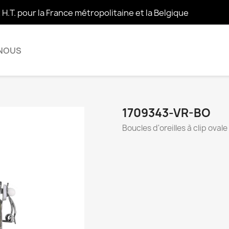
t H.T. pour la France métropolitaine et la Belgique
 NOUS
1709343-VR-BO
Boucles d'oreilles à clip oval