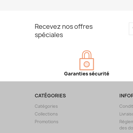
Recevez nos offres
spéciales
Garanties sécurité
CATÉGORIES
INFO
Catégories
Condit
Collections
Livrais
Promotions
Règlem
des d