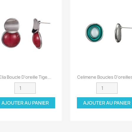
Aperçu rapide
Aperçu rapide


Elia Boucle D'oreille Tige...
Celimene Boucles D'oreilles
AJOUTER AU PANIER
AJOUTER AU PANIER