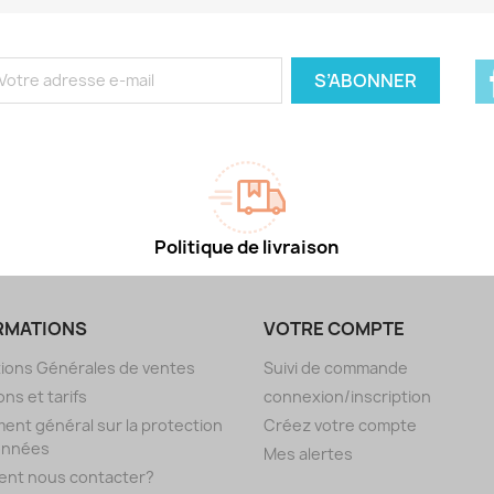
Politique de livraison
RMATIONS
VOTRE COMPTE
ions Générales de ventes
Suivi de commande
ons et tarifs
connexion/inscription
ent général sur la protection
Créez votre compte
onnées
Mes alertes
nt nous contacter?