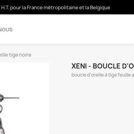
t H.T. pour la France métropolitaine et la Belgique
 NOUS
ille tige noire
XENI - BOUCLE D'O
boucle d'oreille à tige feuille 