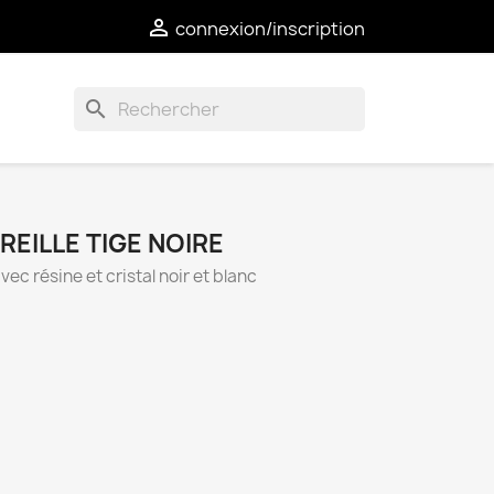

connexion/inscription
search
REILLE TIGE NOIRE
avec résine et cristal noir et blanc