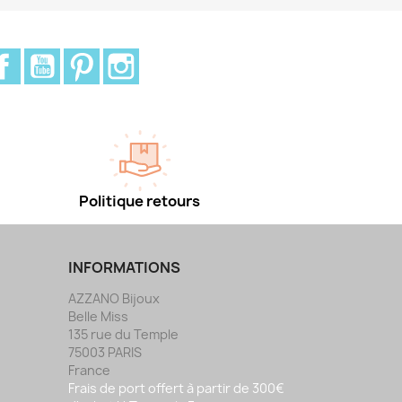
Facebook
YouTube
Pinterest
Instagram
Politique retours
INFORMATIONS
AZZANO Bijoux
Belle Miss
135 rue du Temple
75003 PARIS
France
Frais de port offert à partir de 300€