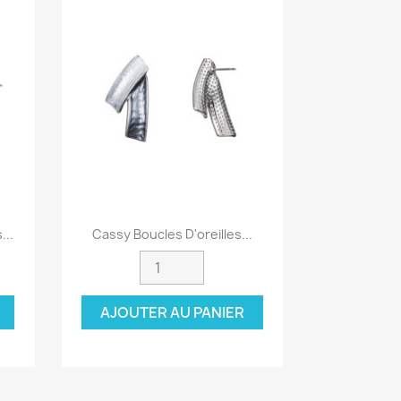
Aperçu rapide

...
Cassy Boucles D'oreilles...
AJOUTER AU PANIER