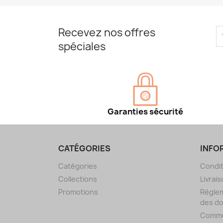
Recevez nos offres
spéciales
Garanties sécurité
CATÉGORIES
INFO
Catégories
Condit
Collections
Livrais
Promotions
Règlem
des d
Comme