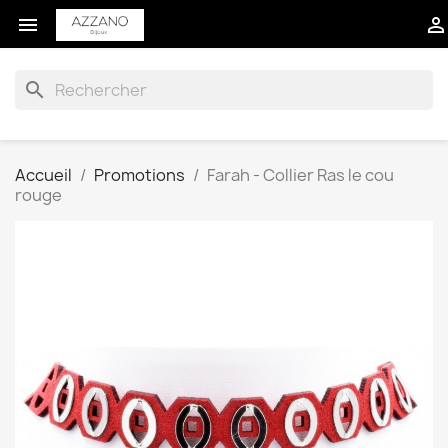


search
Accueil
Promotions
Farah - Collier Ras le cou
rouge