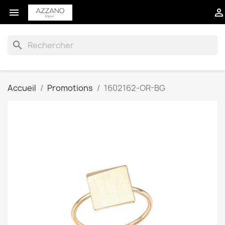


search
Accueil
Promotions
1602162-OR-BG