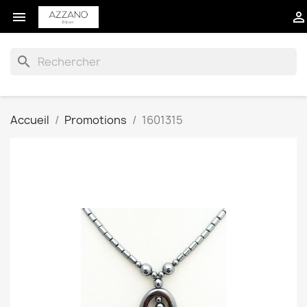


search
Accueil
Promotions
1601315