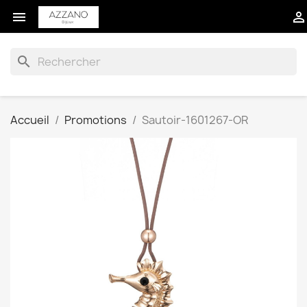


search
Accueil
Promotions
Sautoir-1601267-OR