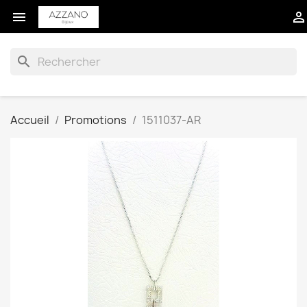


search
Accueil
Promotions
1511037-AR