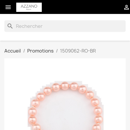


search
Accueil
Promotions
1509062-RO-BR