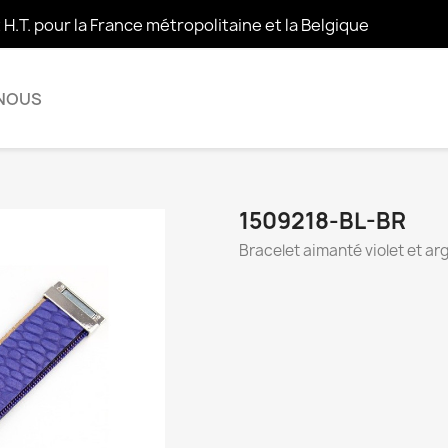
t H.T. pour la France métropolitaine et la Belgique
 NOUS
1509218-BL-BR
Bracelet aimanté violet et arg