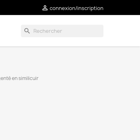

connexion/inscription
search
enté en similicuir