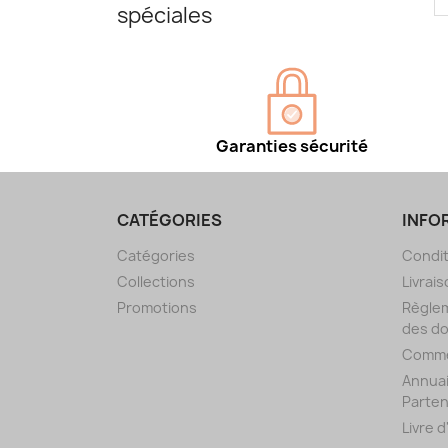
spéciales
Garanties sécurité
CATÉGORIES
INFO
Catégories
Condit
Collections
Livrais
Promotions
Règlem
des d
Comme
Annuai
Parten
Livre 