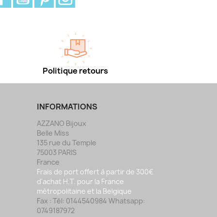
Politique retours
INFORMATIONS
AZZANO Bijoux
Belle Miss
135 rue du Temple
75003 PARIS
France
Frais de port offert à partir de 300€
d'achat H.T. pour la France
métropolitaine et la Belgique
Fax :
Tél: 0144540984 Whatsapp:
0749187972