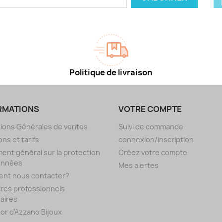
Politique de livraison
RMATIONS
VOTRE COMPTE
ions Générales de ventes
Suivi de commande
ons et tarifs
connexion/inscription
ent général sur la protection
Créez votre compte
onnées
Mes alertes
nt nous contacter?
res professionnels
aires
d'or d'Azzano Bijoux