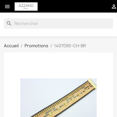


search
Accueil
Promotions
1407095-CH-BR