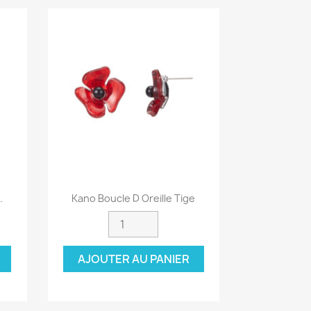
Aperçu rapide

.
Kano Boucle D Oreille Tige
AJOUTER AU PANIER