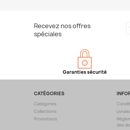
Recevez nos offres
spéciales
Garanties sécurité
CATÉGORIES
INFO
Catégories
Condit
Collections
Livrais
Promotions
Règlem
des d