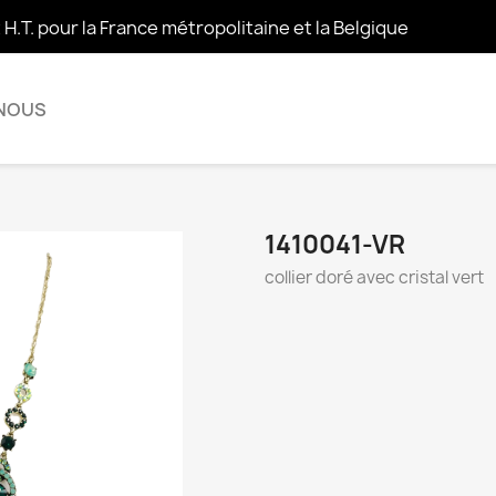
t H.T. pour la France métropolitaine et la Belgique
 NOUS
1410041-VR
collier doré avec cristal vert