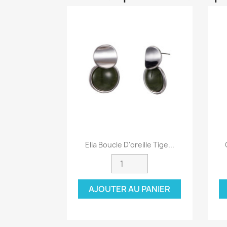
Aperçu rapide

Elia Boucle D'oreille Tige...
AJOUTER AU PANIER