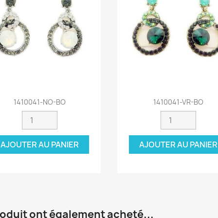
Aperçu rapide
Aperçu rapide


1410041-NO-BO
1410041-VR-BO
AJOUTER AU PANIER
AJOUTER AU PANIER
roduit ont également acheté...