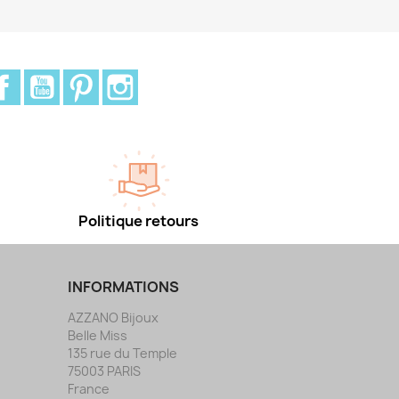
Facebook
YouTube
Pinterest
Instagram
Politique retours
INFORMATIONS
AZZANO Bijoux
Belle Miss
135 rue du Temple
75003 PARIS
France