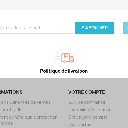
Politique de livraison
RMATIONS
VOTRE COMPTE
ions Générales de ventes
Suivi de commande
ons et tarifs
connexion/inscription
ent général sur la protection
Créez votre compte
onnées
Mes alertes