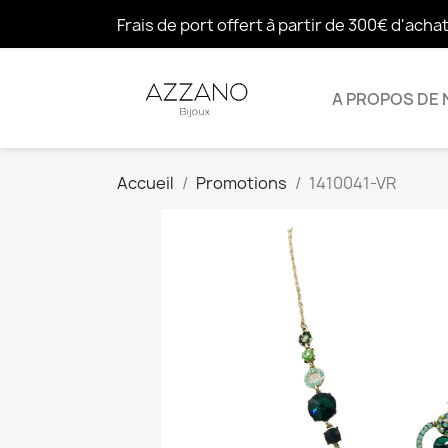
Frais de port offert à partir de 300€ d'acha
A PROPOS DE
Accueil
Promotions
1410041-VR