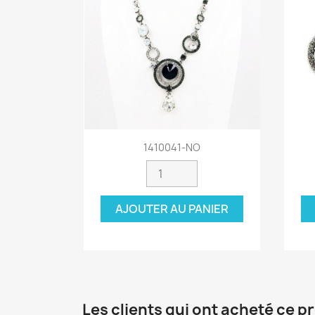
Aperçu rapide

1410041-NO
AJOUTER AU PANIER
Les clients qui ont acheté ce p