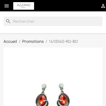


search
Accueil
Promotions
1410040-RG-BO