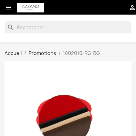


search
Accueil
Promotions
1802010-RG-BG