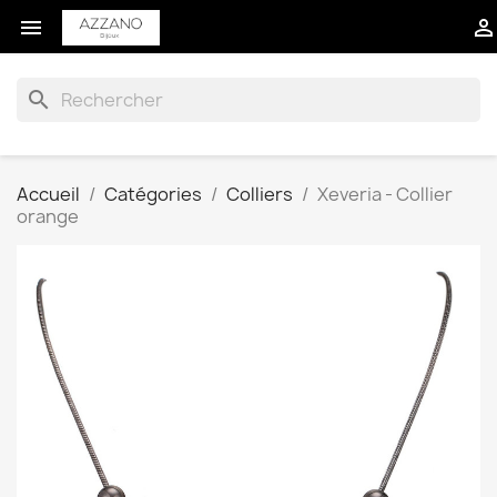


search
Accueil
Catégories
Colliers
Xeveria - Collier
orange