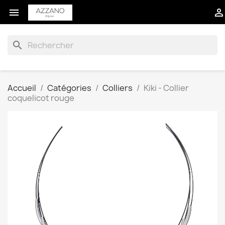


search
Accueil
Catégories
Colliers
Kiki - Collier
coquelicot rouge