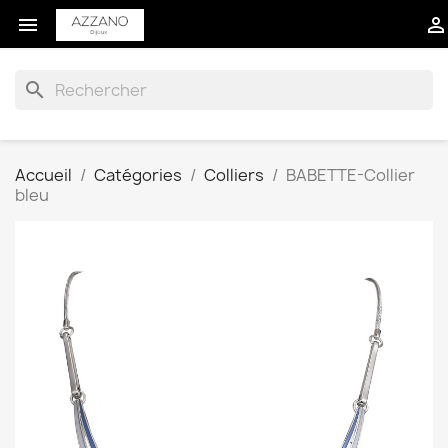


search
Accueil
Catégories
Colliers
BABETTE-Collier
bleu