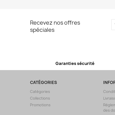
Recevez nos offres
spéciales
Garanties sécurité
CATÉGORIES
INFO
Catégories
Condit
Collections
Livrais
Promotions
Règlem
des d