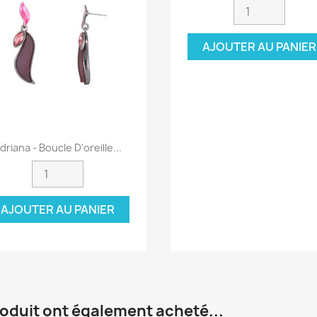
AJOUTER AU PANIER
Aperçu rapide

driana - Boucle D'oreille...
AJOUTER AU PANIER
roduit ont également acheté...