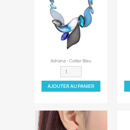
Aperçu rapide

Adriana - Collier Bleu
AJOUTER AU PANIER