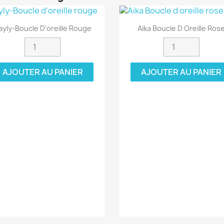
Aperçu rapide
Aperçu rapide


ayly-Boucle D'oreille Rouge
Aika Boucle D Oreille Ros
AJOUTER AU PANIER
AJOUTER AU PANIER