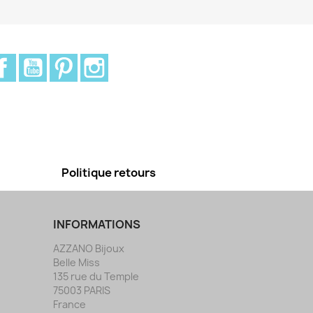
Facebook
YouTube
Pinterest
Instagram
Politique retours
INFORMATIONS
AZZANO Bijoux
Belle Miss
135 rue du Temple
75003 PARIS
France