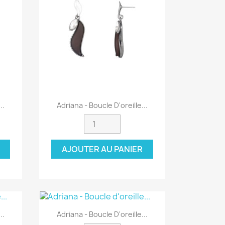
Aperçu rapide

..
Adriana - Boucle D'oreille...
AJOUTER AU PANIER
Aperçu rapide

..
Adriana - Boucle D'oreille...