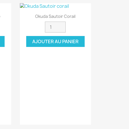
Aperçu rapide

e
Okuda Sautoir Corail
AJOUTER AU PANIER