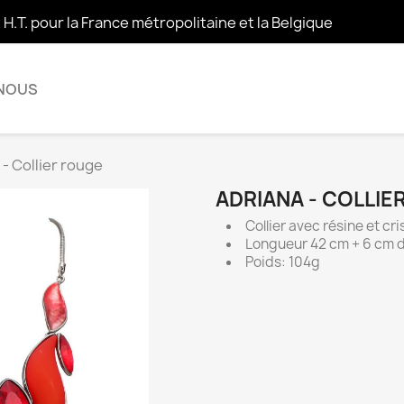
t H.T. pour la France métropolitaine et la Belgique
 NOUS
 - Collier rouge
ADRIANA - COLLIE
Collier avec résine et cri
Longueur 42 cm + 6 cm d
Poids: 104g