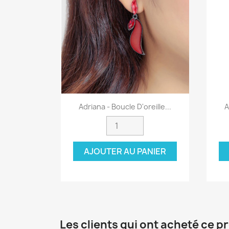
Aperçu rapide

Adriana - Boucle D'oreille...
A
AJOUTER AU PANIER
Les clients qui ont acheté ce p