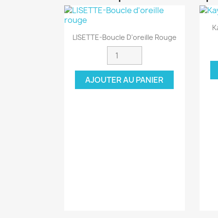
K
Aperçu rapide

LISETTE-Boucle D'oreille Rouge
AJOUTER AU PANIER