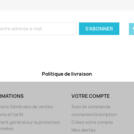
Politique de livraison
RMATIONS
VOTRE COMPTE
ions Générales de ventes
Suivi de commande
ons et tarifs
connexion/inscription
ent général sur la protection
Créez votre compte
onnées
Mes alertes