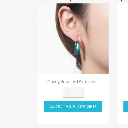
Aperçu rapide

Cassy Boucles D'oreilles...
AJOUTER AU PANIER