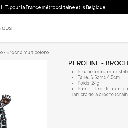
t H.T. pour la France métropolitaine et la Belgique
 NOUS
e - Broche multicolore
PEROLINE - BROC
Broche tortue en cristal 
Taille: 6.5cm x 4.5cm
Poids: 24g
Possibilité de le transf
l'arrière de la broche (chaî