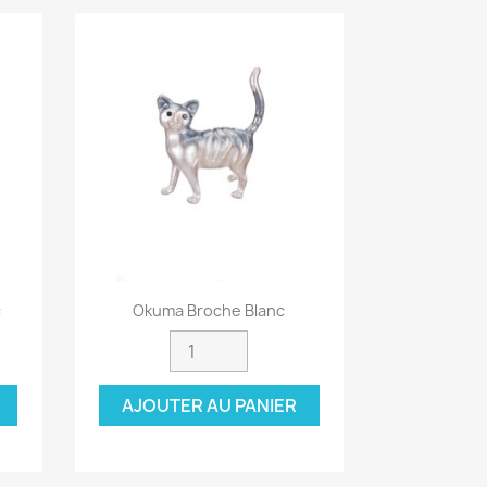
Aperçu rapide

c
Okuma Broche Blanc
AJOUTER AU PANIER