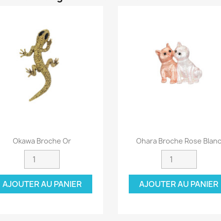
Aperçu rapide
Aperçu rapide


Okawa Broche Or
Ohara Broche Rose Blan
AJOUTER AU PANIER
AJOUTER AU PANIER