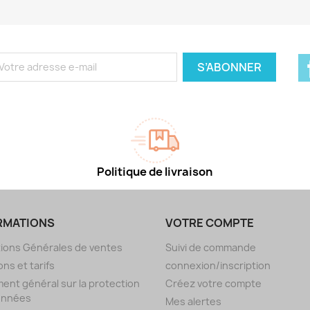
Politique de livraison
RMATIONS
VOTRE COMPTE
ions Générales de ventes
Suivi de commande
ons et tarifs
connexion/inscription
ent général sur la protection
Créez votre compte
onnées
Mes alertes