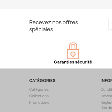
Recevez nos offres
spéciales
Garanties sécurité
CATÉGORIES
INFO
Catégories
Condit
Collections
Livrais
Promotions
Règlem
des d