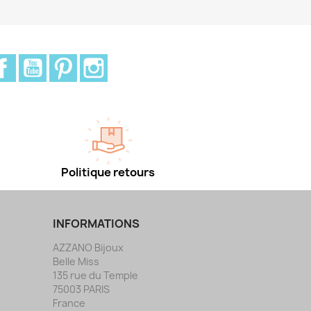
Facebook
YouTube
Pinterest
Instagram
Politique retours
INFORMATIONS
AZZANO Bijoux
Belle Miss
135 rue du Temple
75003 PARIS
France