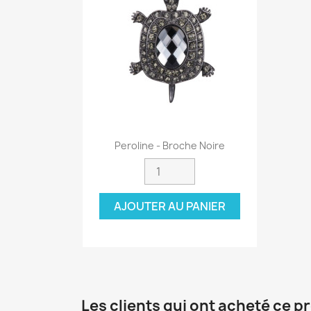
Aperçu rapide

Peroline - Broche Noire
AJOUTER AU PANIER
Les clients qui ont acheté ce p