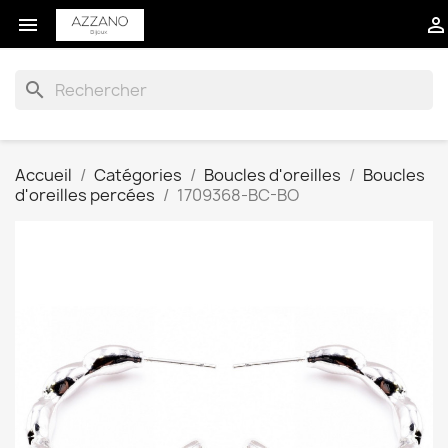


search
Accueil
Catégories
Boucles d'oreilles
Boucles
d'oreilles percées
1709368-BC-BO