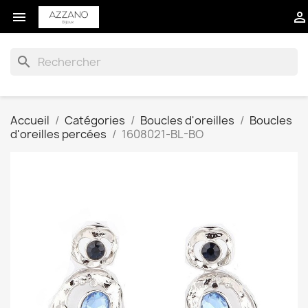


search
Accueil
Catégories
Boucles d'oreilles
Boucles
d'oreilles percées
1608021-BL-BO