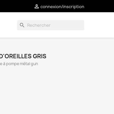

connexion/inscription
search
D'OREILLES GRIS
éole à pompe métal gun