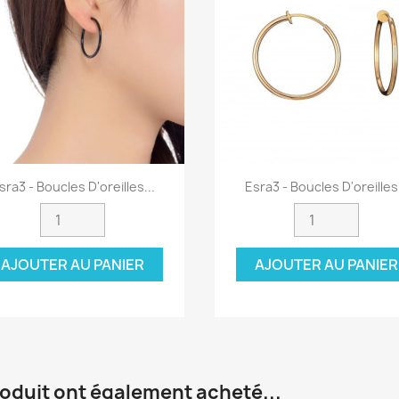
Aperçu rapide
Aperçu rapide


sra3 - Boucles D'oreilles...
Esra3 - Boucles D'oreilles.
AJOUTER AU PANIER
AJOUTER AU PANIER
roduit ont également acheté...