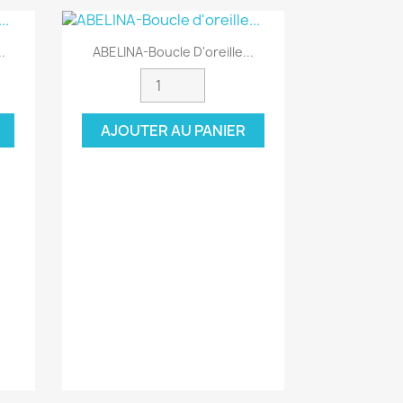
Aperçu rapide

.
ABELINA-Boucle D'oreille...
AJOUTER AU PANIER