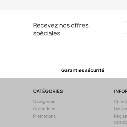
Recevez nos offres
spéciales
Garanties sécurité
CATÉGORIES
INFO
Catégories
Condit
Collections
Livrais
Promotions
Règlem
des d