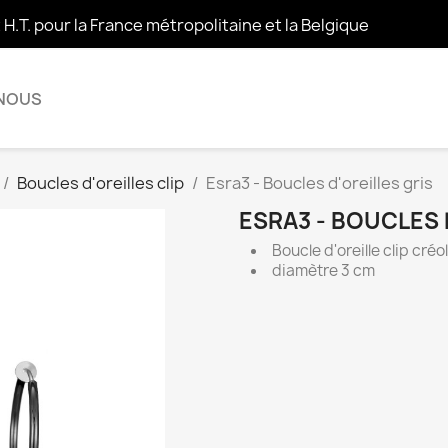
t H.T. pour la France métropolitaine et la Belgique
 NOUS
Boucles d'oreilles clip
Esra3 - Boucles d'oreilles gris
ESRA3 - BOUCLES 
Boucle d'oreille clip cr
diamètre 3 cm