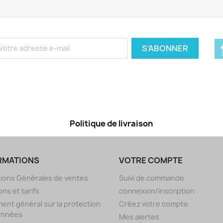
Politique de livraison
RMATIONS
VOTRE COMPTE
ions Générales de ventes
Suivi de commande
ons et tarifs
connexion/inscription
ent général sur la protection
Créez votre compte
onnées
Mes alertes