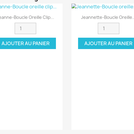
Aperçu rapide
Aperçu rapide


eanne-Boucle Oreille Clip...
Jeannette-Boucle Oreille..
AJOUTER AU PANIER
AJOUTER AU PANIER