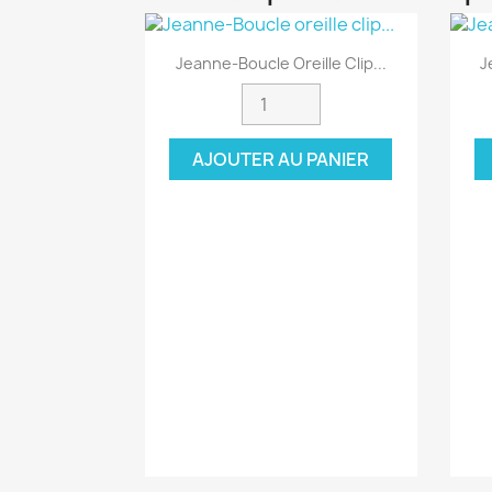
Aperçu rapide

Jeanne-Boucle Oreille Clip...
J
AJOUTER AU PANIER