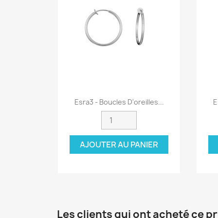
Aperçu rapide

Esra3 - Boucles D'oreilles...
E
AJOUTER AU PANIER
Les clients qui ont acheté ce p