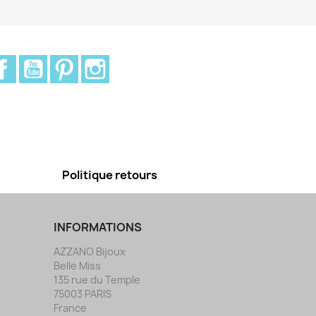
Facebook
YouTube
Pinterest
Instagram
Politique retours
INFORMATIONS
AZZANO Bijoux
Belle Miss
135 rue du Temple
75003 PARIS
France