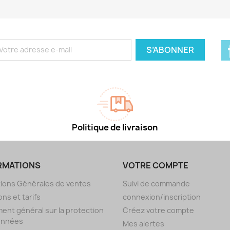
Politique de livraison
RMATIONS
VOTRE COMPTE
ions Générales de ventes
Suivi de commande
ons et tarifs
connexion/inscription
ent général sur la protection
Créez votre compte
onnées
Mes alertes