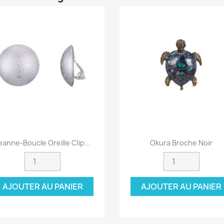
Aperçu rapide
Aperçu rapide


eanne-Boucle Oreille Clip...
Okura Broche Noir
AJOUTER AU PANIER
AJOUTER AU PANIER