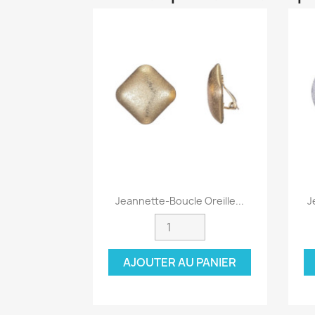
Aperçu rapide

Jeannette-Boucle Oreille...
J
AJOUTER AU PANIER