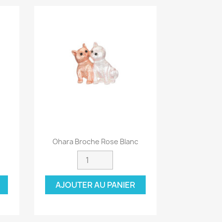
Aperçu rapide

Ohara Broche Rose Blanc
AJOUTER AU PANIER