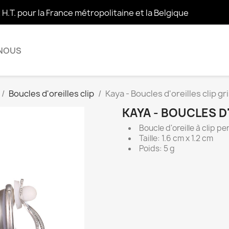
t H.T. pour la France métropolitaine et la Belgique
 NOUS
Boucles d'oreilles clip
Kaya - Boucles d'oreilles clip gr
KAYA - BOUCLES D
Boucle d'oreille à clip pe
Taille: 1.6 cm x 1.2 cm
Poids: 5 g