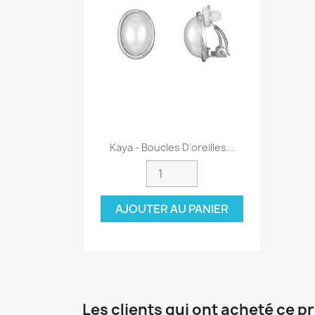
Aperçu rapide

Kaya - Boucles D'oreilles...
AJOUTER AU PANIER
Les clients qui ont acheté ce p