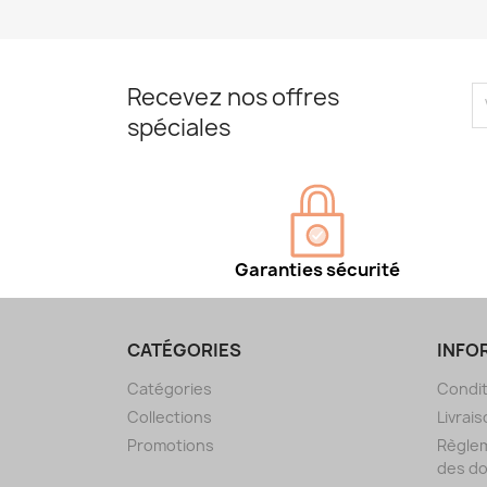
Recevez nos offres
spéciales
Garanties sécurité
CATÉGORIES
INFO
Catégories
Condit
Collections
Livrais
Promotions
Règlem
des d