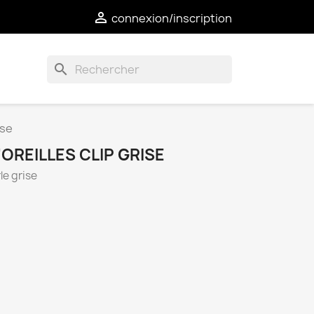

connexion/inscription
search
ise
'OREILLES CLIP GRISE
rle grise