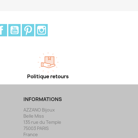
Facebook
YouTube
Pinterest
Instagram
Politique retours
INFORMATIONS
AZZANO Bijoux
Belle Miss
135 rue du Temple
75003 PARIS
France