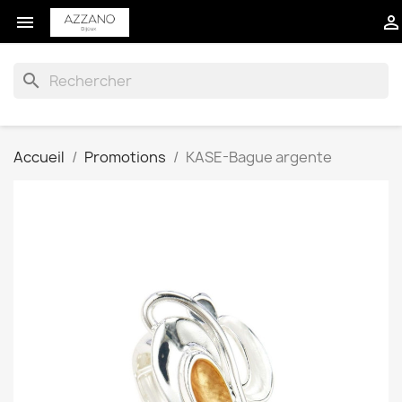


search
Accueil
Promotions
KASE-Bague argente